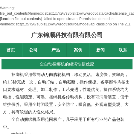
Warning
:
file_put_contents(/home/xxjsbzjx1x7x9j7s3blzlj1x/wwwroot/data/cache/license_ca
[
function.file-put-contents
]: failed to open stream: Permission denied in
/home/xxjsbzjx1x7x9j7s3blzlj1x/wwwroot/source/model/api.class.php
on line
211
广东锦顺科技有限有限公司
首页
公司
产品
案例
新闻
联系
全自动捆绑机的经济快捷效应
捆绑机采用带制动万向脚轮机构，移动灵活。速度快，效率高，
约1.5秒完成一次，自动打结，自动截断，操作便捷。各零部件均按出
口要求选材、处理、加工制作，工艺先进，性能优良。操作系统均为
电控，性能稳定、可靠。捆绳机各传动机构，设有可润滑装置，便于
维护保养。采用全封闭装置，安全防尘，噪音低。外观造型美观、大
方，具有较强的人性化格局。
全自动捆绑机应用范围极广，几乎应用于所有行业的产品包装
中。