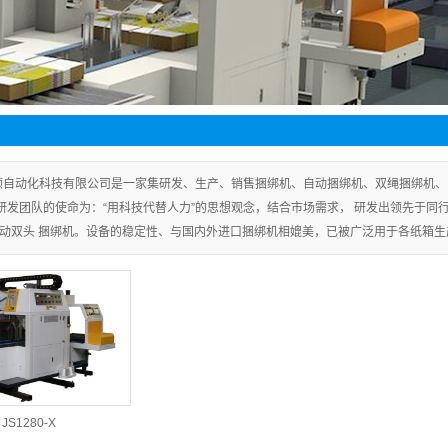
顺自动化科技有限公司是一家集研发、生产、销售捆绑机、自动捆绑机、双绳捆绑机、
研发团队的使命为：“用科技代替人力”的思想观念，结合市场需求， 研发出领先于同
自动双头 捆绑机。设备的稳定性、与国内外进口捆绑机相媲美，已被广泛用于各纸箱生
JS1280-X