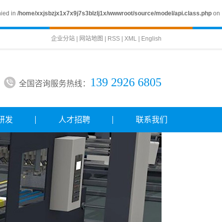
nied in
/home/xxjsbzjx1x7x9j7s3blzlj1x/wwwroot/source/model/api.class.php
on
企业分站
|
网站地图
|
RSS
|
XML
|
English
139 2926 6805
全国咨询服务热线：
研发
人才招聘
联系我们