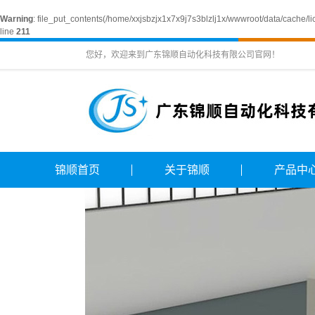
Warning
: file_put_contents(/home/xxjsbzjx1x7x9j7s3blzlj1x/wwwroot/data/cache/l
line
211
您好，欢迎来到广东锦顺自动化科技有限公司官网！
锦顺首页
关于锦顺
产品中
公司简介
纸箱高速连线
锦顺风采
纸箱多台连线
自动捆绑
联系我们
纸板连线离线
捆绑
荣誉资质
自动捆绑
技术研发