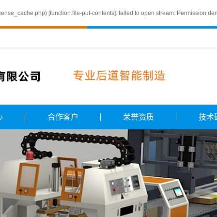
icense_cache.php) [
function.file-put-contents
]: failed to open stream: Permission de
心
合作客户
荣誉资质
技术