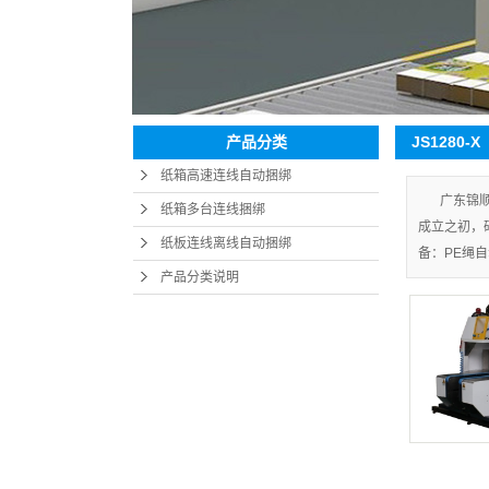
人才招聘
售后服务
JS1280-X
产品分类
纸箱高速连线自动捆绑
广东锦
纸箱多台连线捆绑
成立之初，
纸板连线离线自动捆绑
备：PE绳
产品分类说明