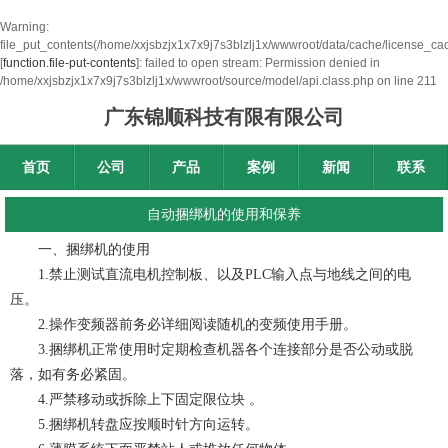
Warning
:
file_put_contents(/home/xxjsbzjx1x7x9j7s3blzlj1x/wwwroot/data/cache/license_ca
[
function.file-put-contents
]: failed to open stream: Permission denied in
/home/xxjsbzjx1x7x9j7s3blzlj1x/wwwroot/source/model/api.class.php
on line
211
广东锦顺科技有限有限公司
首页
公司
产品
案例
新闻
联系
自动捆绑机的使用和保养
一、捆绑机的使用
1.禁止测试直流电机控制板、以及PLC输入点与地线之间的电
压。
2.操作变频器前务必详细阅读随机的变频使用手册。
3.捆绑机正常使用时定期检查机器各个连接部分是否公动或脱
落，如有务必紧固。
4.严禁移动或拆除上下固定限位块 。
5.捆绑机转盘应按顺时针方向运转。