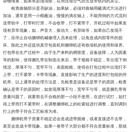
杂物堵塞，如果有必须清除，在用压缩空气吹出送带轨内的灰尘。
检查曲轴部分是否缺油，如果缺，必须对曲轴用蘸滴式方法进行
加油，通常是用一小棍蘸油，慢慢的滴在轴上，不能用倒的方式流到
送带轨中，打带时打滑，不会收带，打不紧带子。开机过程中如果发
现有异常现象，如，声音大，振动大，有异味等，如果自己发现不
了，应停止自动捆绑机喊修理人员来处理，以免造成内部零件的损
坏。除此之外还提供真空包装机和捆绑机还有收缩机的使用和保养。
打包带在生产过程中，由于生产来料的稠密度，设备故障，人为因素
等的影响，使得捆扎带在制造出来后，带子规格不稳定，常出现下例
情况，厚薄不匀，宽窄不匀，表面粗糙。使得在打包过程中出现打不
上带，打不紧带，卡带等现象。直接影响了生产的进度和打包组的停
机率。以上通常的处理方法是，先检查是设备还是带子的原因，检查
确认是带子的原因时，如发现厚薄不匀，宽窄不匀等，就是捆扎带有
质量问题了。就要剪去不合格的那一小段不使用，在进行试打，如打
得上带而打不紧带时，在调整捆绑机上的松紧钮进行调整，直到调到
打上的带子符合工艺标准为准。
捆绑机带子质量不稳定还会造成进带困难，或者直接进不去带，
甚至会造成卡带现象。如果一卷带子大部分都不符合质量标准，那就