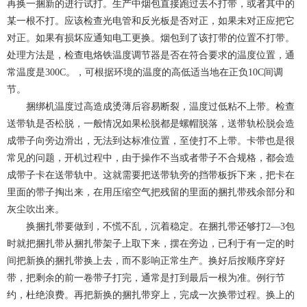
再换一捆新的进行试打。生产中烟包直接跑过去不打带，或者其中的
某一根不打。应该检查光电管和反光板是否对正，如果未对正应把它
对正。如果有损坏应通知电工更换。烟包到了该打带的位置不打带。
处理方法是，检查电烙铁温度调节器是否在符合要求的温度位置，通
常温度是300C。，可根据环境的温度的高低适当地在正负10C间调
节。
捆绑机温度过高造成烫薄后容易断裂，温度过低粘不上带。检查
送带轨是否松脱，一般情况如果松脱都是螺帽脱落，送带轨松脱会造
成带子向旁边滑出，无法到达标准位置，至使打不上带。卡带也是很
常见的问题，开机过程中，由于操作不当或者带子不合规格，都会造
成带子卡在送带轨中。这就需要把送带轨旁的挡带板拆下来，把卡在
里面的带子掏出来，在用压缩空气把残留的里面的捆扎带残余部分和
灰尘吹出来。
换捆扎带要做到，不慌不乱，沉着稳定。在捆扎带还够打2—3包
时就把捆扎带从捆扎带架子上取下来，摆在旁边，已利于有一定的时
间把新换的捆扎带换上去，而不影响正常生产。换好后按顺序穿好
带，把剩余的前一卷带子打完，通常是打到最后一根为准。例行节
约，杜绝浪费。再把新换的捆扎带穿上，完成一次换带过程。换上的