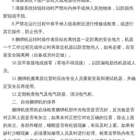
6.薄膜系统下面严禁站人或堆放任何物体。
7.薄膜系统转辊转动时严禁向内伸手或伸入其他物体，以防损伤
胶辊或手指。
8.严禁在运行过程中将手伸入链条附近进行维修或检查，或进行
其它操作，防止伤手。
9.捆绑机运转时操作者应站在离转盘一定距离的安全地方，机器
一个工作过程完成停止时再靠近机器以防货散伤人，如有必要，应安
装安全隔离网（自备或另外定做）。
10.应牢靠接地或接零（零地不得混接），以防漏电损伤机器或人
员。
11.捆绑机搬离原位置时应由专业人员重新安装和测试机器，并确
定安全后再使用。
12.定期检查电气及电气联接、清洁电气柜。
二、自动捆绑机的保养
捆绑机使用前必须检查捆绑机部件光电管是否完好，反光板是否
对正和上面是否有灰尘，如果未对正把它对在正确的位置，除去上面
的灰尘。各部件螺丝，螺帽是否有松脱现象，有应及时上紧。如果有
缺钉少帽现象，必须通知修理人员及时进行处理。检查送带轨内有无